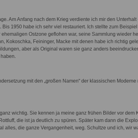
age. Am Anfang nach dem Krieg verdiente ich mir den Unterhalt 
 Bis 1950 habe ich sehr viel restauriert. Ich stellte zum Beispi
er ehemaligen Ostzone geflohen war, seine Sammlung wieder h
, Kokoschka, Feininger, Macke mit denen habe ich richtig geleb
bildungen, aber als Original waren sie ganz anders beeindrucke
u haben.
ndersetzung mit den „großen Namen“ der klassischen Moderne 
 ganz wichtig. Sie kennen ja meine ganz frühen Bilder vor dem 
ttluff, die ist ja deutlich zu spüren. Später kam dann die Expl
mal alles, die ganze Vergangenheit, weg. Schultze und ich, wir w