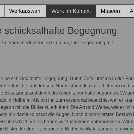
Werkauswahl
Werk im Kontext
Museen
A
e schicksalhafte Begegnung
ir zu einem bedeutenden Ereignis, Ihre Begegnung mit
t eine schicksalhafte Begegnung. Durch Zufall traf ich in der F
er Feldtasche, auf der sein Name stand. Ich sprach ihn an und f
ie Besatzungszeit durch die Amerikaner hatte begonnen. Weg
als in Hofheim. Als ich ihn zum erstenmal besuchte, war er kran
begann mir die Bilder zu erklären. Die Art und Weise, wie er mi
nete mir damit kolossal die Augen. Nach diesem ersten Besuch 
ge Freundschaft. Vieles haben wir zusammen unternommen. Wir ba
e Kisten für den Transport der Bilder. Im Wald sammelten wir