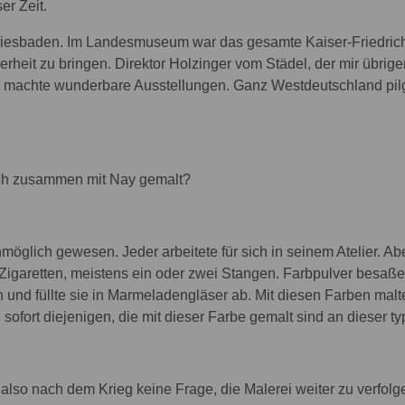
er Zeit.
iesbaden. Im Landesmuseum war das gesamte Kaiser-Friedrich
erheit zu bringen. Direktor Holzinger vom Städel, der mir übrige
 machte wunderbare Ausstellungen. Ganz Westdeutschland pilge
ch zusammen mit Nay gemalt?
nmöglich gewesen. Jeder arbeitete für sich in seinem Atelier. 
Zigaretten, meistens ein oder zwei Stangen. Farbpulver besaßen
n und füllte sie in Marmeladengläser ab. Mit diesen Farben ma
 sofort diejenigen, die mit dieser Farbe gemalt sind an dieser t
e also nach dem Krieg keine Frage, die Malerei weiter zu verfol