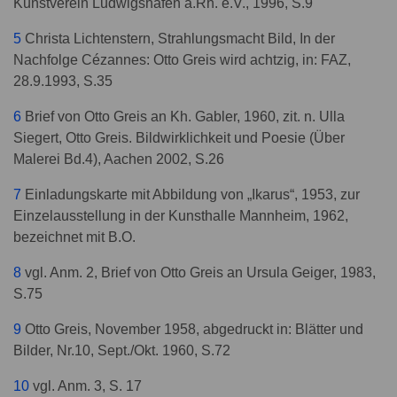
Kunstverein Ludwigshafen a.Rh. e.V., 1996, S.9
5
Christa Lichtenstern, Strahlungsmacht Bild, In der
Nachfolge Cézannes: Otto Greis wird achtzig, in: FAZ,
28.9.1993, S.35
6
Brief von Otto Greis an Kh. Gabler, 1960, zit. n. Ulla
Siegert, Otto Greis. Bildwirklichkeit und Poesie (Über
Malerei Bd.4), Aachen 2002, S.26
7
Einladungskarte mit Abbildung von „Ikarus“, 1953, zur
Einzelausstellung in der Kunsthalle Mannheim, 1962,
bezeichnet mit B.O.
8
vgl. Anm. 2, Brief von Otto Greis an Ursula Geiger, 1983,
S.75
9
Otto Greis, November 1958, abgedruckt in: Blätter und
Bilder, Nr.10, Sept./Okt. 1960, S.72
10
vgl. Anm. 3, S. 17