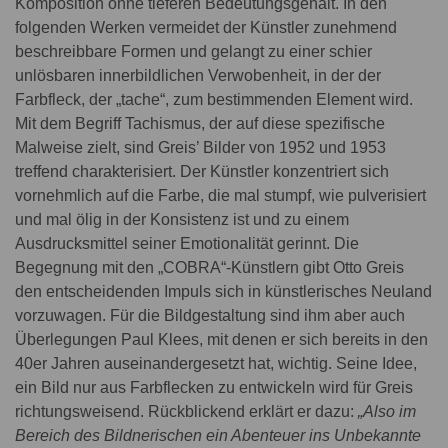
Komposition ohne tieferen Bedeutungsgehalt. In den
folgenden Werken vermeidet der Künstler zunehmend
beschreibbare Formen und gelangt zu einer schier
unlösbaren innerbildlichen Verwobenheit, in der der
Farbfleck, der „tache“, zum bestimmenden Element wird.
Mit dem Begriff Tachismus, der auf diese spezifische
Malweise zielt, sind Greis’ Bilder von 1952 und 1953
treffend charakterisiert. Der Künstler konzentriert sich
vornehmlich auf die Farbe, die mal stumpf, wie pulverisiert
und mal ölig in der Konsistenz ist und zu einem
Ausdrucksmittel seiner Emotionalität gerinnt. Die
Begegnung mit den „COBRA“-Künstlern gibt Otto Greis
den entscheidenden Impuls sich in künstlerisches Neuland
vorzuwagen. Für die Bildgestaltung sind ihm aber auch
Überlegungen Paul Klees, mit denen er sich bereits in den
40er Jahren auseinandergesetzt hat, wichtig. Seine Idee,
ein Bild nur aus Farbflecken zu entwickeln wird für Greis
richtungsweisend. Rückblickend erklärt er dazu:
„Also im
Bereich des Bildnerischen ein Abenteuer ins Unbekannte