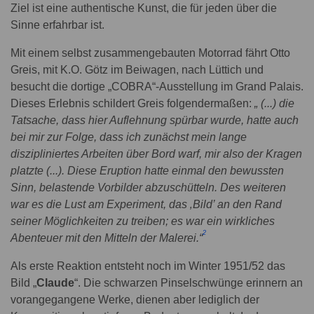
Ziel ist eine authentische Kunst, die für jeden über die
Sinne erfahrbar ist.
Mit einem selbst zusammengebauten Motorrad fährt Otto
Greis, mit K.O. Götz im Beiwagen, nach Lüttich und
besucht die dortige „COBRA“-Ausstellung im Grand Palais.
Dieses Erlebnis schildert Greis folgendermaßen:
„ (...) die
Tatsache, dass hier Auflehnung spürbar wurde, hatte auch
bei mir zur Folge, dass ich zunächst mein lange
diszipliniertes Arbeiten über Bord warf, mir also der Kragen
platzte (...). Diese Eruption hatte einmal den bewussten
Sinn, belastende Vorbilder abzuschütteln. Des weiteren
war es die Lust am Experiment, das ‚Bild’ an den Rand
seiner Möglichkeiten zu treiben; es war ein wirkliches
2
Abenteuer mit den Mitteln der Malerei.“
Als erste Reaktion entsteht noch im Winter 1951/52 das
Bild „
Claude
“. Die schwarzen Pinselschwünge erinnern an
vorangegangene Werke, dienen aber lediglich der