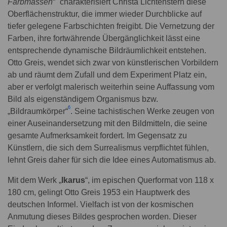
Farbmassen
“
charakterisiert Christa Lichtenstern diese
Oberflächenstruktur, die immer wieder Durchblicke auf
tiefer gelegene Farbschichten freigibt. Die Vernetzung der
Farben, ihre fortwährende Übergänglichkeit lässt eine
entsprechende dynamische Bildräumlichkeit entstehen.
Otto Greis, wendet sich zwar von künstlerischen Vorbildern
ab und räumt dem Zufall und dem Experiment Platz ein,
aber er verfolgt malerisch weiterhin seine Auffassung vom
Bild als eigenständigem Organismus bzw.
6
„Bildraumkörper“
. Seine tachistischen Werke zeugen von
einer Auseinandersetzung mit den Bildmitteln, die seine
gesamte Aufmerksamkeit fordert. Im Gegensatz zu
Künstlern, die sich dem Surrealismus verpflichtet fühlen,
lehnt Greis daher für sich die Idee eines Automatismus ab.
Mit dem Werk „
Ikarus
“, im epischen Querformat von 118 x
180 cm, gelingt Otto Greis 1953 ein Hauptwerk des
deutschen Informel. Vielfach ist von der kosmischen
Anmutung dieses Bildes gesprochen worden. Dieser