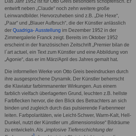
Das Jahr 1952 ist für Otto Greis besonders schöpferisch. Er
entwirft neben „Claude“ noch zehn weitere große
Leinwandbilder. Hervorzuheben sind z.B. „Die Hexe“,
„Paar“ und „Blauer Aufbruch“, die der Künstler anlässlich
der
Quadriga- Ausstellung
im Dezember 1952 in der
Zimmergalerie Franck zeigt. Bereits im Oktober 1952
erscheint in der französischen Zeitschrift „Premier bilan de
l´art actuel, ein Text zum Künstler und eine Abbildung von
„Agonie“, das er im März/April des Jahres gemalt hat.
Die informellen Werke von Otto Greis beeindrucken durch
ihre ausgesprochene Dynamik. Der Künstler beherrscht
die Klaviatur farbimmanenter Wirkungen. Aus einem
farblich vielfach überlagerten Grund, leuchten z.B. hellste
Farbflecken hervor, die den Blick des Betrachters an sich
binden und zugleich durch das pulsierende Farbenmeer
leiten. Farbpolaritäten, wie Leicht-Schwer, Warm-Kalt, Hell-
Dunkel, nutzt der Künstler um „dimensionslose“ Bildräume
zu entwickeln. Als „
implosive Tiefenschichtung der
5