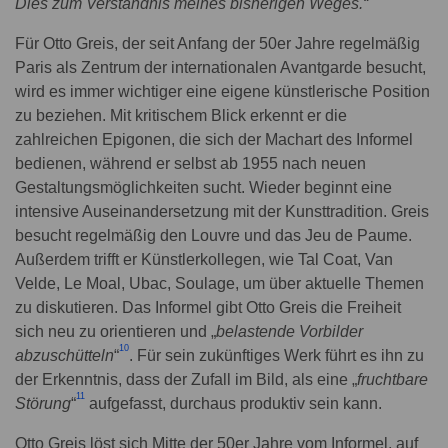
Dies zum Verständnis meines bisherigen Weges.“
Für Otto Greis, der seit Anfang der 50er Jahre regelmäßig
Paris als Zentrum der internationalen Avantgarde besucht,
wird es immer wichtiger eine eigene künstlerische Position
zu beziehen. Mit kritischem Blick erkennt er die
zahlreichen Epigonen, die sich der Machart des Informel
bedienen, während er selbst ab 1955 nach neuen
Gestaltungsmöglichkeiten sucht. Wieder beginnt eine
intensive Auseinandersetzung mit der Kunsttradition. Greis
besucht regelmäßig den Louvre und das Jeu de Paume.
Außerdem trifft er Künstlerkollegen, wie Tal Coat, Van
Velde, Le Moal, Ubac, Soulage, um über aktuelle Themen
zu diskutieren. Das Informel gibt Otto Greis die Freiheit
sich neu zu orientieren und „
belastende Vorbilder
10
abzuschütteln
“
. Für sein zukünftiges Werk führt es ihn zu
der Erkenntnis, dass der Zufall im Bild, als eine „
fruchtbare
11
Störung
“
aufgefasst, durchaus produktiv sein kann.
Otto Greis löst sich Mitte der 50er Jahre vom Informel, auf