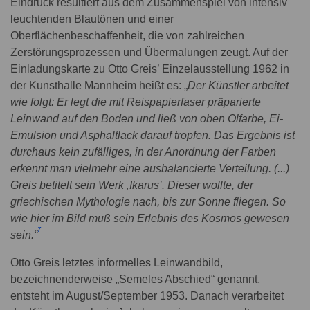
Eindruck resultiert aus dem Zusammenspiel von intensiv
leuchtenden Blautönen und einer
Oberflächenbeschaffenheit, die von zahlreichen
Zerstörungsprozessen und Übermalungen zeugt. Auf der
Einladungskarte zu Otto Greis’ Einzelausstellung 1962 in
der Kunsthalle Mannheim heißt es: „
Der Künstler arbeitet
wie folgt: Er legt die mit Reispapierfaser präparierte
Leinwand auf den Boden und ließ von oben Ölfarbe, Ei-
Emulsion und Asphaltlack darauf tropfen. Das Ergebnis ist
durchaus kein zufälliges, in der Anordnung der Farben
erkennt man vielmehr eine ausbalancierte Verteilung. (...)
Greis betitelt sein Werk ‚Ikarus’. Dieser wollte, der
griechischen Mythologie nach, bis zur Sonne fliegen. So
wie hier im Bild muß sein Erlebnis des Kosmos gewesen
7
sein.“
Otto Greis letztes informelles Leinwandbild,
bezeichnenderweise „Semeles Abschied“ genannt,
entsteht im August/September 1953. Danach verarbeitet