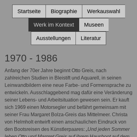
Startseite
Biographie
Werkauswahl
Werk im Kontext
Museen
Ausstellungen
Literatur
1970 - 1986
Anfang der 70er Jahre beginnt Otto Greis, nach
zahlreichen Studien in Bleistift und Aquarell, in seinen
Leinwandbildern eine neue Farbe- und Formensprache zu
entwickeln. Ausschlaggebend mag dafür eine Veränderung
seiner Lebens- und Arbeitsituation gewesen sein. Er kauft
sich 1969 einen Motorsegler und befährt gemeinsam mit
seiner Frau Margaret Bolza-Greis das Mittelmeer. Christa
von Helmholt entwirft einen anschaulichen Eindruck von
den Bootsreisen des Künstlerpaares:
„Und jeden Sommer
leben Otto und Margret Greis auf ihrem Hausboot auf dem