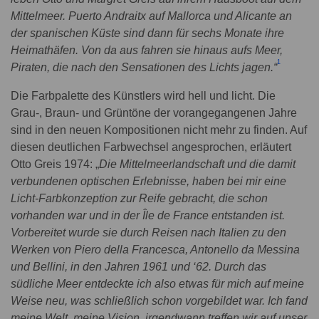
Mittelmeer. Puerto Andraitx auf Mallorca und Alicante an
der spanischen Küste sind dann für sechs Monate ihre
Heimathäfen. Von da aus fahren sie hinaus aufs Meer,
1
Piraten, die nach den Sensationen des Lichts jagen.“
Die Farbpalette des Künstlers wird hell und licht. Die
Grau-, Braun- und Grüntöne der vorangegangenen Jahre
sind in den neuen Kompositionen nicht mehr zu finden. Auf
diesen deutlichen Farbwechsel angesprochen, erläutert
Otto Greis 1974: „
Die Mittelmeerlandschaft und die damit
verbundenen optischen Erlebnisse, haben bei mir eine
Licht-Farbkonzeption zur Reife gebracht, die schon
vorhanden war und in der Île de France entstanden ist.
Vorbereitet wurde sie durch Reisen nach Italien zu den
Werken von Piero della Francesca, Antonello da Messina
und Bellini, in den Jahren 1961 und ‘62. Durch das
südliche Meer entdeckte ich also etwas für mich auf meine
Weise neu, was schließlich schon vorgebildet war. Ich fand
meine Welt, meine Vision, irgendwann treffen wir auf unser