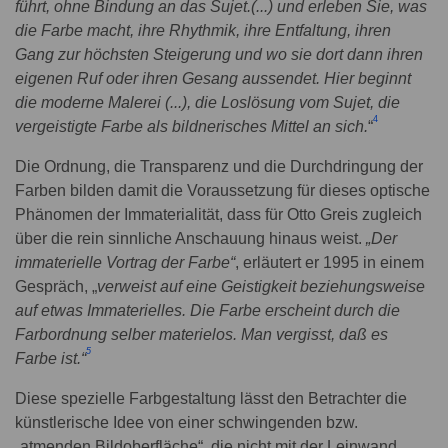
führt, ohne Bindung an das Sujet.(...) und erleben Sie, was
die Farbe macht, ihre Rhythmik, ihre Entfaltung, ihren
Gang zur höchsten Steigerung und wo sie dort dann ihren
eigenen
Ruf oder ihren Gesang aussendet. Hier beginnt
die moderne Malerei (...), die Loslösung vom Sujet, die
4
vergeistigte Farbe als bildnerisches Mittel an sich.
“
Die Ordnung, die Transparenz und die Durchdringung der
Farben bilden damit die Voraussetzung für dieses optische
Phänomen der Immaterialität, dass für Otto Greis zugleich
über die rein sinnliche Anschauung hinaus weist.
„Der
immaterielle Vortrag der Farbe“
, erläutert er 1995 in einem
Gespräch, „
verweist auf eine Geistigkeit beziehungsweise
auf etwas Immaterielles. Die Farbe erscheint durch die
Farbordnung selber materielos. Man vergisst, daß es
5
Farbe ist.“
Diese spezielle Farbgestaltung lässt den Betrachter die
künstlerische Idee von einer schwingenden bzw.
„atmenden Bildoberfläche“, die nicht mit der Leinwand